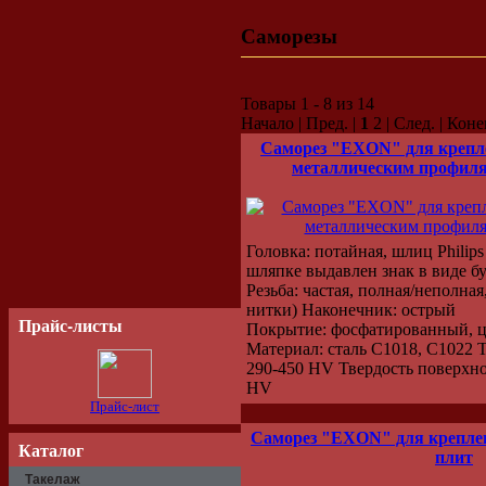
Саморезы
Товары 1 - 8 из 14
Начало | Пред. |
1
2 | След. | Коне
Саморез "EXON" для крепле
металлическим профилям
Головка: потайная, шлиц Philips
шляпке выдавлен знак в виде б
Резьба: частая, полная/неполная
нитки) Наконечник: острый
Прайс-листы
Покрытие: фосфатированный, ц
Материал: сталь C1018, C1022 
290-450 HV Твердость поверхно
HV
Прайс-лист
Саморез "EXON" для крепле
Каталог
плит
Такелаж