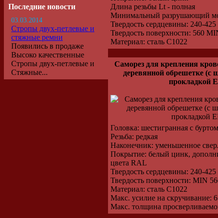
Последние новости
Длина резьбы Lt - полная
Минимальный разрушающий мо
03.03.2014
Твердость сердцевины: 240-42
Стропы двух-петлевые и
Твердость поверхности: 560 M
стяжные ремни
Материал: сталь С1022
Появились в продаже
Высоко качественные
Стропы двух-петлевые и
Саморез для крепления кров
Стяжные...
деревянной обрешетке (с 
прокладкой 
Головка: шестигранная с буртом
Резьба: редкая
Наконечник: уменьшенное свер
Покрытие: белый цинк, дополни
цвета RAL
Твердость сердцевины: 240-42
Твердость поверхности: MIN 5
Материал: сталь С1022
Макс. усилие на скручивание: 6
Макс. толщина просверливаемог