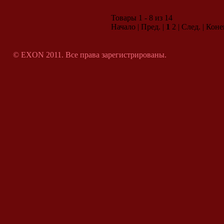
Товары 1 - 8 из 14
Начало | Пред. |
1
2 | След. | Коне
© EXON 2011. Все права зарегистрированы.