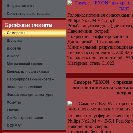
Шнуры, канаты
Сопутствующие товары
Головка: потайная с насечками 
Philips No2, M = 4,5-5,1
Крепёжные элементы
Резьба: двухзаходная (две нити)
Наконечник: острый
Саморезы
Покрытие: фосфатированный
Шурупы
Длина резьбы Lt - полная
Минимальный разрушающий мо
Дюбели
Твердость сердцевины: 240-42
Анкера
Твердость поверхности: min 5
Материал: сталь C1022
Метрический крепеж
Крепёж для сантехники
Перфорированный крепёж
Саморез "EXON" с пресшай
Заклепка вытяжная
листового металла к метал
острая
Фиксаторы для арматуры
Хомуты
Гвозди
Головка: полусферическая с пр
Скоба строительная
Philips No2, M = 4,5-5,1 Резьба:
СОРМАТ
Наконечник: сверло
Покрытие: белый цинк